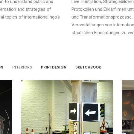
ion to understand public and
Live Illustration, Strategiebilde
ormation and strategies of
Protokollen und Erklärfilmen u
al topics of international ngo’s
und Transformationsprozesse, 
Veranstaltungen von internatio
staatlichen Einrichtungen zu ve
ON
INTERIORS
PRINTDESIGN
SKETCHBOOK
Atlantis Museum for Children
Interiors