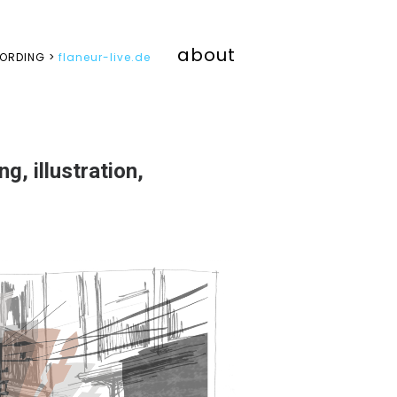
about
ORDING >
flaneur-live.de
g, illustration,