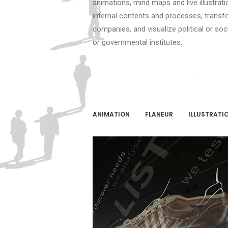
animations, mind maps and live illustrat
internal contents and processes, transf
companies, and visualize political or soci
or governmental institutes.
ANIMATION
FLANEUR
ILLUSTRATI
Adidas Museum, Herzogenaurach
Interiors