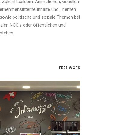
rn, Zukunftsbildern, Animationen, visuellen
nternehmensinterne Inhalte und Themen
sowie politische und soziale Themen bei
nalen NGO’s oder öffentlichen und
rstehen.
FREE WORK
Hirslanden Kliniken, Luzern, Schweiz
Interiors