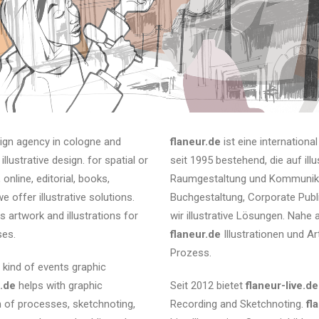
sign agency in cologne and
flaneur.de
ist eine internationa
illustrative design. for spatial or
seit 1995 bestehend, die auf illus
online, editorial, books,
Raumgestaltung und Kommunikatio
 offer illustrative solutions.
Buchgestaltung, Corporate Publ
s artwork and illustrations for
wir illustrative Lösungen. Nahe 
ses.
flaneur.de
Illustrationen und A
Prozess.
l kind of events graphic
e.de
helps with graphic
Seit 2012 bietet
flaneur-live.de
on of processes, sketchnoting,
Recording and Sketchnoting.
fl