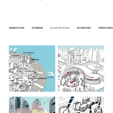
ANIMATION
FLANEUR
ILLUSTRATION
INTERIORS
PRINTDES
Uniplan
msg systems
Illustration
Illustration